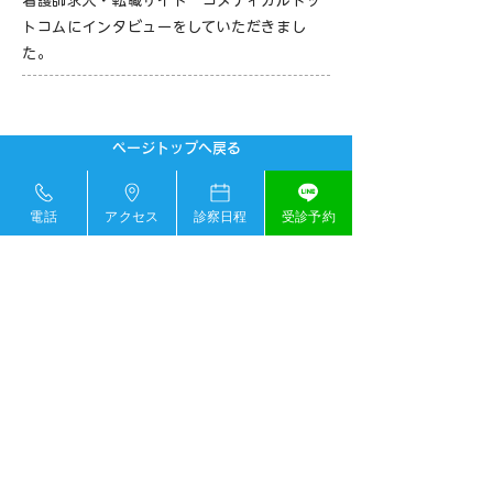
看護師求人・転職サイト コメディカルドッ
トコムにインタビューをしていただきまし
た。
ページトップへ戻る
電話
アクセス
診察日程
受診予約
初めての方へ
アクセス
〒336-0967 埼玉県さいたま市緑区美園6
丁目9−10